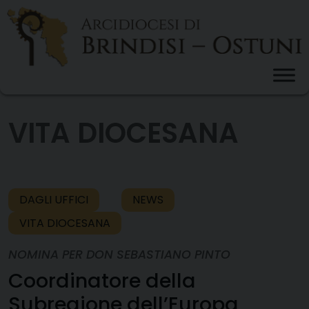
Skip
to
content
VITA DIOCESANA
DAGLI UFFICI
NEWS
VITA DIOCESANA
NOMINA PER DON SEBASTIANO PINTO
Coordinatore della
Subregione dell’Europa