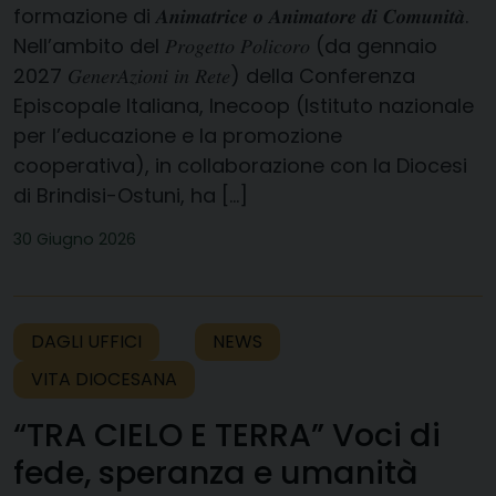
formazione di 𝑨𝒏𝒊𝒎𝒂𝒕𝒓𝒊𝒄𝒆 𝒐 𝑨𝒏𝒊𝒎𝒂𝒕𝒐𝒓𝒆 𝒅𝒊 𝑪𝒐𝒎𝒖𝒏𝒊𝒕𝒂̀.
Nell’ambito del 𝑃𝑟𝑜𝑔𝑒𝑡𝑡𝑜 𝑃𝑜𝑙𝑖𝑐𝑜𝑟𝑜 (da gennaio
2027 𝐺𝑒𝑛𝑒𝑟𝐴𝑧𝑖𝑜𝑛𝑖 𝑖𝑛 𝑅𝑒𝑡𝑒) della Conferenza
Episcopale Italiana, Inecoop (Istituto nazionale
per l’educazione e la promozione
cooperativa), in collaborazione con la Diocesi
di Brindisi-Ostuni, ha […]
30 Giugno 2026
DAGLI UFFICI
NEWS
VITA DIOCESANA
“TRA CIELO E TERRA” Voci di
fede, speranza e umanità