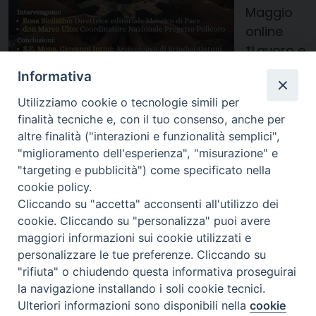
Maggio
online
*Lavoro e
Pace*
Informativa
(info in
Utilizziamo cookie o tecnologie simili per
locandin
finalità tecniche e, con il tuo consenso, anche per
a) – martedì 12 Maggio vivremo la *giornata
altre finalità ("interazioni e funzionalità semplici",
diocesana* (seguiranno dettagli) 𝘖 𝘚𝘢𝘯
"miglioramento dell'esperienza", "misurazione" e
𝘎𝘪𝘶𝘴𝘦𝘱𝘱𝘦, 𝘗𝘢𝘵𝘳𝘰𝘯𝘰 𝘥𝘦𝘭𝘭𝘢 𝘊𝘩𝘪𝘦𝘴𝘢, 𝘵𝘶 𝘤𝘩𝘦, 𝘢𝘤𝘤𝘢𝘯𝘵𝘰 𝘢𝘭
"targeting e pubblicità") come specificato nella
𝘝𝘦𝘳𝘣𝘰 𝘪𝘯𝘤𝘢𝘳𝘯𝘢𝘵𝘰, 𝘭𝘢𝘷𝘰𝘳𝘢𝘴𝘵𝘪 𝘰𝘨𝘯𝘪 𝘨𝘪𝘰𝘳𝘯𝘰 𝘱𝘦𝘳 𝘨𝘶𝘢𝘥𝘢𝘨𝘯𝘢𝘳𝘦 𝘪𝘭
cookie policy.
𝘱𝘢𝘯𝘦, 𝘵𝘳𝘢𝘦𝘯𝘥𝘰 𝘥𝘢 𝘓𝘶𝘪 𝘭𝘢 𝘧𝘰𝘳𝘻𝘢 […]
Cliccando su "accetta" acconsenti all'utilizzo dei
cookie. Cliccando su "personalizza" puoi avere
1 Maggio 2026
maggiori informazioni sui cookie utilizzati e
personalizzare le tue preferenze. Cliccando su
"rifiuta" o chiudendo questa informativa proseguirai
la navigazione installando i soli cookie tecnici.
DAGLI UFFICI
NEWS
Ulteriori informazioni sono disponibili nella
cookie
Preferenze Cookie