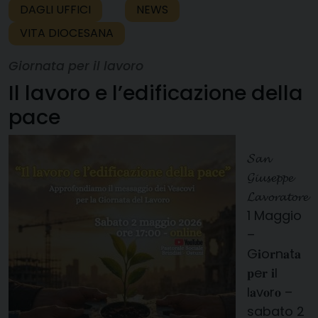
DAGLI UFFICI
NEWS
VITA DIOCESANA
Giornata per il lavoro
Il lavoro e l’edificazione della
pace
𝓢𝓪𝓷
𝓖𝓲𝓾𝓼𝓮𝓹𝓹𝓮
𝓛𝓪𝓿𝓸𝓻𝓪𝓽𝓸𝓻𝓮
1 Maggio
–
G𝐢o𝐫n𝐚t𝐚
𝐩e𝐫 𝐢l
l𝐚v𝐨r𝐨 –
sabato 2