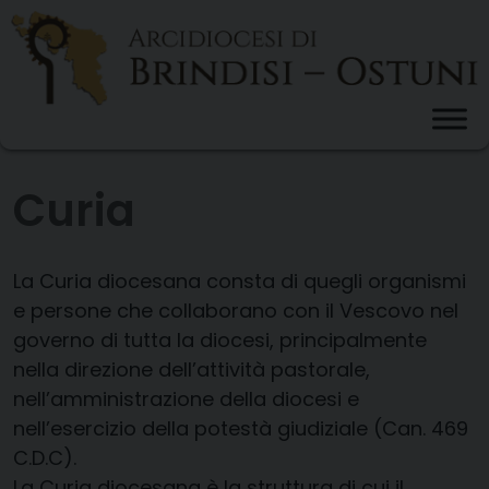
Skip
to
content
Curia
La Curia diocesana consta di quegli organismi
e persone che collaborano con il Vescovo nel
governo di tutta la diocesi, principalmente
nella direzione dell’attività pastorale,
nell’amministrazione della diocesi e
nell’esercizio della potestà giudiziale (Can. 469
C.D.C).
La Curia diocesana è la struttura di cui il