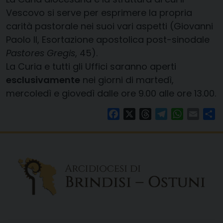
Vescovo si serve per esprimere la propria
carità pastorale nei suoi vari aspetti (Giovanni
Paolo II, Esortazione apostolica post-sinodale
Pastores Gregis
, 45).
La Curia e tutti gli Uffici saranno aperti
esclusivamente
nei giorni di martedì,
mercoledì e giovedì dalle ore 9.00 alle ore 13.00.
Facebook
X
Threads
Telegram
WhatsAp
Email
Co