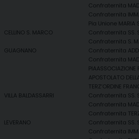
Confraternita MA
Confraternita IM
Pia Unione MARIA 
CELLINO S. MARCO
Confraternita SS
Confraternita S.
GUAGNANO
Confraternita AD
Confraternita MA
PIAASSOCIAZIONE F
APOSTOLATO DELL
TERZ’ORDINE FRA
VILLA BALDASSARRI
Confraternita SS
Confraternita MA
Confraternita TE
LEVERANO
Confraternita SS
Confraternita IM