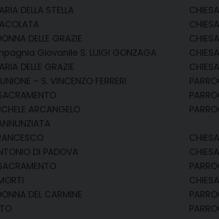
ARIA DELLA STELLA
CHIESA
MACOLATA
CHIES
DONNA DELLE GRAZIE
CHIESA
mpagnia Giovanile S. LUIGI GONZAGA
CHIESA 
ARIA DELLE GRAZIE
CHIESA
 UNIONE – S. VINCENZO FERRERI
PARRO
. SACRAMENTO
PARRO
 MICHELE ARCANGELO
PARRO
 ANNUNZIATA
 FRANCESCO
CHIES
ANTONIO DI PADOVA
CHIESA
. SACRAMENTO
PARROC
 MORTI
CHIESA
DONNA DEL CARMINE
PARROC
ITO
PARROC