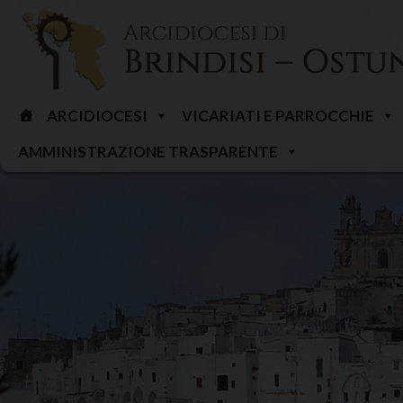
Skip
to
content
ARCIDIOCESI
VICARIATI E PARROCCHIE
AMMINISTRAZIONE TRASPARENTE