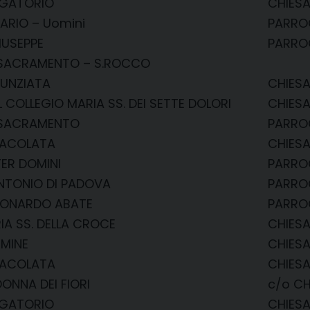
RGATORIO
CHIESA
ARIO – Uomini
PARRO
IUSEPPE
PARRO
. SACRAMENTO – S.ROCCO
NUNZIATA
CHIESA
L COLLEGIO MARIA SS. DEI SETTE DOLORI
CHIESA
. SACRAMENTO
PARROC
MACOLATA
CHIES
TER DOMINI
PARRO
ANTONIO DI PADOVA
PARROC
LEONARDO ABATE
PARRO
IA SS. DELLA CROCE
CHIES
RMINE
CHIES
MACOLATA
CHIESA
ONNA DEI FIORI
c/o CH
RGATORIO
CHIES