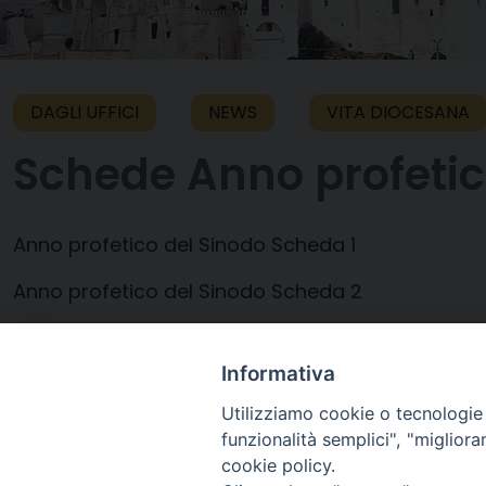
DAGLI UFFICI
NEWS
VITA DIOCESANA
Schede Anno profetic
Anno profetico del Sinodo Scheda 1
Anno profetico del Sinodo Scheda 2
Anno profetico del Sinodo Scheda per i facilitato
Informativa
Utilizziamo cookie o tecnologie s
31 Ottobre 2024
funzionalità semplici", "miglior
cookie policy.