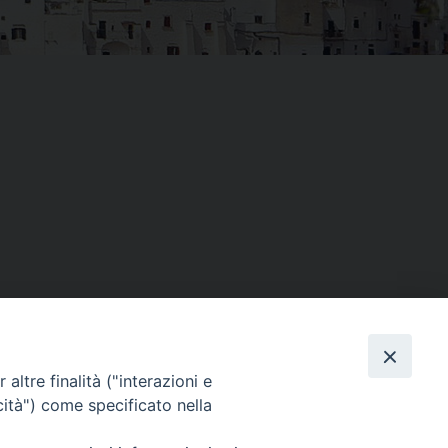
Facebook
X
Threads
Telegram
WhatsAp
Email
Co
altre finalità ("interazioni e
cità") come specificato nella