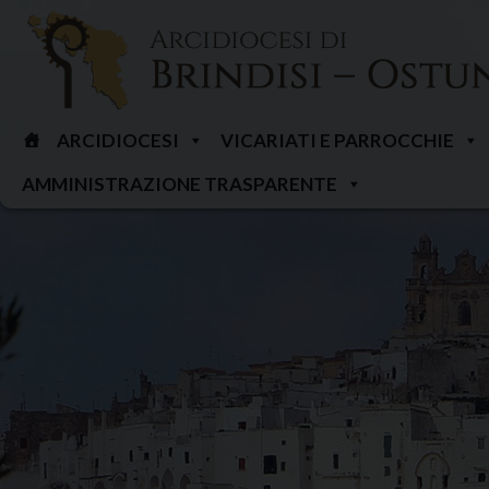
Skip
to
content
ARCIDIOCESI
VICARIATI E PARROCCHIE
AMMINISTRAZIONE TRASPARENTE