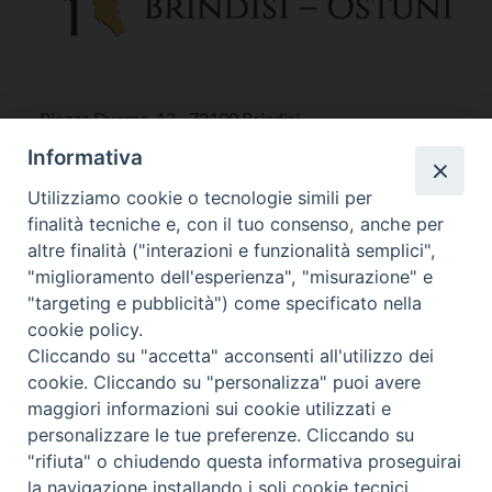
Piazza Duomo, 12 - 72100 Brindisi
Tel 0831.521958
Informativa
Fax 0831.528315
Utilizziamo cookie o tecnologie simili per
finalità tecniche e, con il tuo consenso, anche per
altre finalità ("interazioni e funzionalità semplici",
"miglioramento dell'esperienza", "misurazione" e
Orari Curia
"targeting e pubblicità") come specificato nella
Mar. / Mer. / Giov. ore 9 - 13
cookie policy.
nei mesi estivi solo Martedì ore 9 - 13
Cliccando su "accetta" acconsenti all'utilizzo dei
cookie. Cliccando su "personalizza" puoi avere
maggiori informazioni sui cookie utilizzati e
WebMail
personalizzare le tue preferenze. Cliccando su
"rifiuta" o chiudendo questa informativa proseguirai
la navigazione installando i soli cookie tecnici.