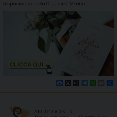
disposizione dalla Diocesi di Milano.
Facebook
X
Threads
Telegram
WhatsAp
Email
Co