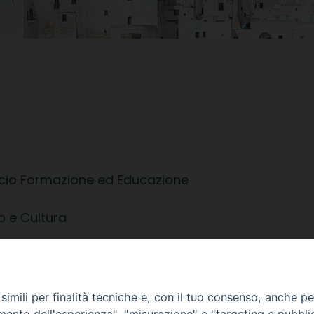
cio Formazione ed Educazione
o e Cultura
RALE
imili per finalità tecniche e, con il tuo consenso, anche per 