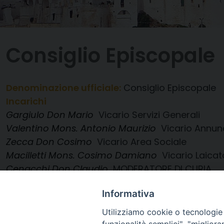
Consiglio Episcopale
Denominazione ufficiale:
Consiglio Episcopale
Incarichi
Gargiulo Don Mario
Vicario Servizi Generali
Valentino Mons. Antonio Maurizio
Vicario Annun
Zecca Don Cosimo
Vicario Area Sociale
Macilletti Mons. Cosimo Damiano
Vicario Laicat
Cenacchi Don Claudio
MODERATORE DI CURIA
Pellegrino Don Francesco Rosario
VICARIO GENE
Informativa
Intini S.E. Mons. Giovanni
ARCIVESCOVO
Utilizziamo cookie o tecnologie s