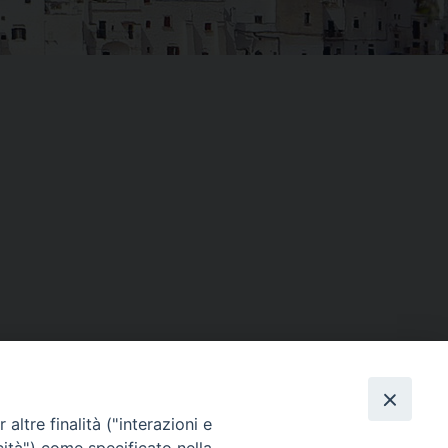
altre finalità ("interazioni e
Facebook
X
Threads
Telegram
WhatsAp
Email
Co