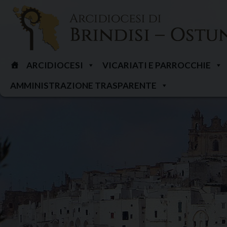
Skip
to
content
ARCIDIOCESI
VICARIATI E PARROCCHIE
AMMINISTRAZIONE TRASPARENTE