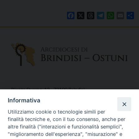
Facebook
X
Threads
Telegram
WhatsAp
Email
Co
Piazza Duomo, 12 - 72100 Brindisi
Tel 0831.521958
Informativa
Fax 0831.528315
Utilizziamo cookie o tecnologie simili per
finalità tecniche e, con il tuo consenso, anche per
altre finalità ("interazioni e funzionalità semplici",
"miglioramento dell'esperienza", "misurazione" e
Orari Curia