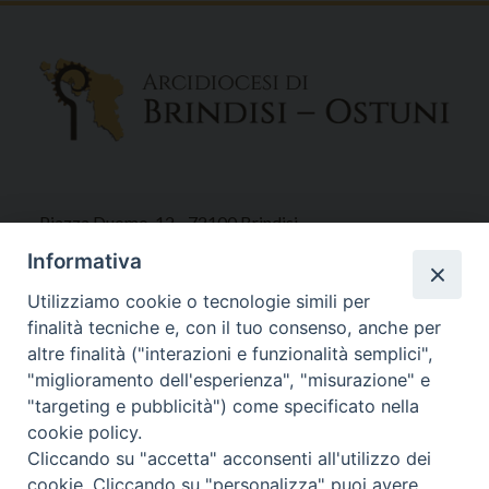
Piazza Duomo, 12 - 72100 Brindisi
Tel 0831.521958
Informativa
Fax 0831.528315
Utilizziamo cookie o tecnologie simili per
finalità tecniche e, con il tuo consenso, anche per
altre finalità ("interazioni e funzionalità semplici",
"miglioramento dell'esperienza", "misurazione" e
Orari Curia
"targeting e pubblicità") come specificato nella
Mar. / Mer. / Giov. ore 9 - 13
cookie policy.
nei mesi estivi solo Martedì ore 9 - 13
Cliccando su "accetta" acconsenti all'utilizzo dei
cookie. Cliccando su "personalizza" puoi avere