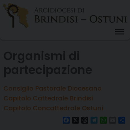
Skip
to
content
Organismi di
partecipazione
Consiglio Pastorale Diocesano
Capitolo Cattedrale Brindisi
Capitolo Concattedrale Ostuni
Facebook
X
Threads
Telegram
WhatsAp
Email
Co