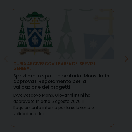
CURIA ARCIVESCOVILE AREA DEI SERVIZI
NOM
GENERALI
Coo
Spazi per lo sport in oratorio: Mons. Intini
del
approva il Regolamento per la
del
validazione dei progetti
Acc
L’Arcivescovo Mons. Giovanni Intini ha
Seb
approvato in data 5 agosto 2026 il
Sub
Regolamento interno per la selezione e
Occ
validazione dei…