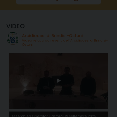
VIDEO
Arcidiocesi di Brindisi-Ostuni
Video relativi agli eventi dell’Arcidiocesi di Brindisi-
Ostuni
Assemblea Operatori Pastorali 19 settembre 2025