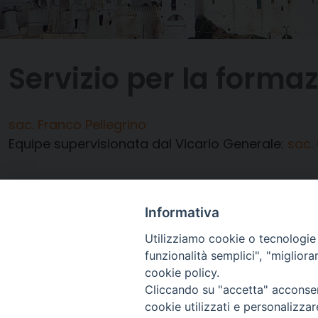
Servizio per la forma
sac. Franco Pellegrino
Equipe supervisionata dal Vicario Generale:
sac.
Informativa
Utilizziamo cookie o tecnologie s
funzionalità semplici", "miglior
cookie policy.
Cliccando su "accetta" acconsent
cookie utilizzati e personalizza