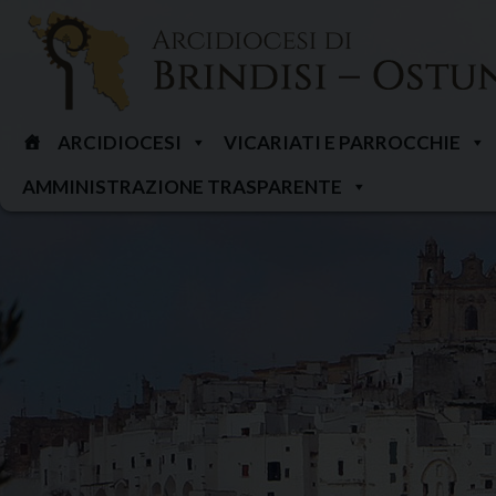
Skip
to
content
ARCIDIOCESI
VICARIATI E PARROCCHIE
AMMINISTRAZIONE TRASPARENTE