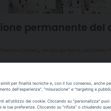
zione permanente del 
 Gianluca Carriero
,
sac.Giorgio Nacci
,
sac.Donato P
imili per finalità tecniche e, con il tuo consenso, anche per 
amento dell'esperienza", "misurazione" e "targeting e pubbli
Piazza Duomo, 12 - 72100 Brindisi
Orari Curia
Tel 0831.521958
Mar. / Mer. / Giov
i all'utilizzo dei cookie. Cliccando su "personalizza" puoi
Fax 0831.528315
nei mesi estivi so
re le tue preferenze. Cliccando su "rifiuta" o chiudendo que
13