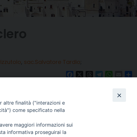
clero
izzutolo
,
sac.Salvatore Tardio
;
Facebook
X
Threads
Telegram
WhatsAp
Email
Co
altre finalità ("interazioni e
WebMail
cità") come specificato nella
. ore 9 - 13
 avere maggiori informazioni sui
lo Martedì ore 9 -
Copyright © Arcidiocesi di Brindisi – Ostuni
sta informativa proseguirai la