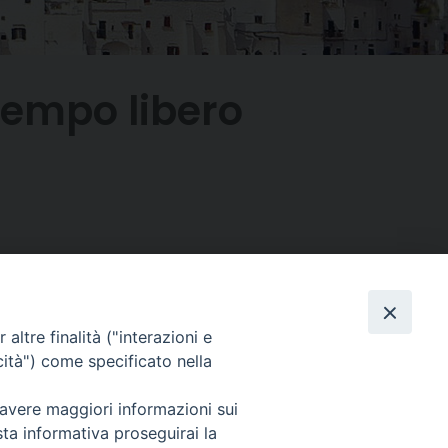
 tempo libero
altre finalità ("interazioni e
Facebook
X
Threads
Telegram
WhatsAp
Email
Co
cità") come specificato nella
 avere maggiori informazioni sui
sta informativa proseguirai la
WebMail