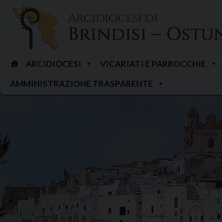
Skip
to
content
ARCIDIOCESI
VICARIATI E PARROCCHIE
AMMINISTRAZIONE TRASPARENTE