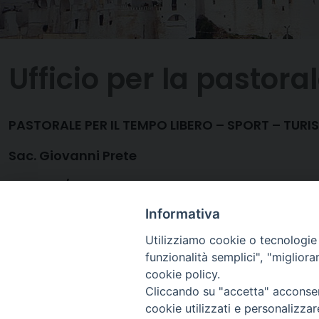
Ufficio per la pastora
PASTORALE PER IL TEMPO LIBERO – SPORT – TUR
Sac. Giovanni Prete
Cell. 328/4881397
Informativa
E-mail ufficio:
tempoliberosportturismo.br.os
Utilizziamo cookie o tecnologie s
funzionalità semplici", "miglior
cookie policy.
Cliccando su "accetta" acconsent
cookie utilizzati e personalizza