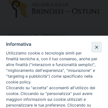
Piazza Duomo, 12 - 72100 Brindisi
Tel 0831.521958
Informativa
Fax 0831.528315
Utilizziamo cookie o tecnologie simili per
finalità tecniche e, con il tuo consenso, anche per
altre finalità ("interazioni e funzionalità semplici",
"miglioramento dell'esperienza", "misurazione" e
Orari Curia
"targeting e pubblicità") come specificato nella
Mar. / Mer. / Giov. ore 9 - 13
cookie policy.
nei mesi estivi solo Martedì ore 9 - 13
Cliccando su "accetta" acconsenti all'utilizzo dei
cookie. Cliccando su "personalizza" puoi avere
maggiori informazioni sui cookie utilizzati e
WebMail
personalizzare le tue preferenze. Cliccando su