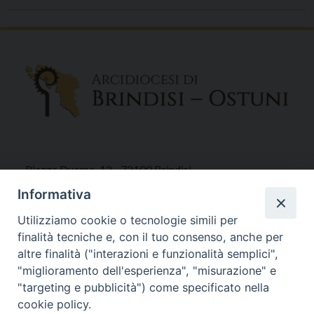
Piazza Duomo, 12 - 72100 Brindisi
Tel 0831.521958
Informativa
Fax 0831.528315
Utilizziamo cookie o tecnologie simili per
finalità tecniche e, con il tuo consenso, anche per
altre finalità ("interazioni e funzionalità semplici",
"miglioramento dell'esperienza", "misurazione" e
Orari Curia
"targeting e pubblicità") come specificato nella
Mar. / Mer. / Giov. ore 9 - 13
cookie policy.
nei mesi estivi solo Martedì ore 9 - 13