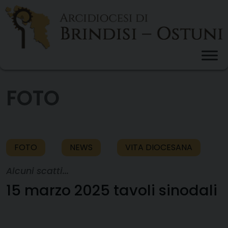
Skip
to
content
FOTO
FOTO
NEWS
VITA DIOCESANA
Alcuni scatti...
15 marzo 2025 tavoli sinodali