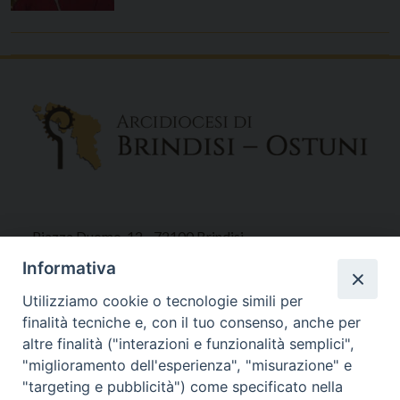
Piazza Duomo, 12 - 72100 Brindisi
Tel 0831.521958
Informativa
Fax 0831.528315
Utilizziamo cookie o tecnologie simili per
finalità tecniche e, con il tuo consenso, anche per
altre finalità ("interazioni e funzionalità semplici",
"miglioramento dell'esperienza", "misurazione" e
Orari Curia
"targeting e pubblicità") come specificato nella
Mar. / Mer. / Giov. ore 9 - 13