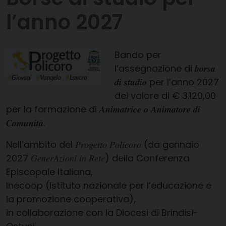
l’anno 2027
Bando per
l’assegnazione di 𝒃𝒐𝒓𝒔𝒂
𝒅𝒊 𝒔𝒕𝒖𝒅𝒊𝒐 per l’anno 2027
del valore di € 3.120,00
per la formazione di 𝑨𝒏𝒊𝒎𝒂𝒕𝒓𝒊𝒄𝒆 𝒐 𝑨𝒏𝒊𝒎𝒂𝒕𝒐𝒓𝒆 𝒅𝒊
𝑪𝒐𝒎𝒖𝒏𝒊𝒕𝒂̀.
Nell’ambito del 𝑃𝑟𝑜𝑔𝑒𝑡𝑡𝑜 𝑃𝑜𝑙𝑖𝑐𝑜𝑟𝑜 (da gennaio
2027 𝐺𝑒𝑛𝑒𝑟𝐴𝑧𝑖𝑜𝑛𝑖 𝑖𝑛 𝑅𝑒𝑡𝑒) della Conferenza
Episcopale Italiana,
Inecoop (Istituto nazionale per l’educazione e
la promozione cooperativa),
in collaborazione con la Diocesi di Brindisi-