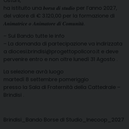
Ostuni,
ha istituito una 𝒃𝒐𝒓𝒔𝒂 𝒅𝒊 𝒔𝒕𝒖𝒅𝒊𝒐 per l’anno 2027,
del valore di € 3.120,00 per la formazione di
𝑨𝒏𝒊𝒎𝒂𝒕𝒓𝒊𝒄𝒆 𝒐 𝑨𝒏𝒊𝒎𝒂𝒕𝒐𝒓𝒆 𝒅𝒊 𝑪𝒐𝒎𝒖𝒏𝒊𝒕𝒂̀.
– Sul Bando tutte le info
– La domanda di partecipazione va indirizzata
a diocesi.brindisi@progettopolicoro.it e deve
pervenire entro e non oltre lunedì 31 Agosto .
La selezione avrà luogo
martedì 8 settembre pomeriggio
presso la Sala di Fraternità della Cattedrale –
Brindisi .
Brindisi_Bando Borse di Studio_Inecoop_2027