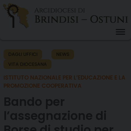
Skip
to
content
DAGLI UFFICI
NEWS
VITA DIOCESANA
ISTITUTO NAZIONALE PER L’EDUCAZIONE E LA
PROMOZIONE COOPERATIVA
Bando per
l’assegnazione di
Borse di studio per