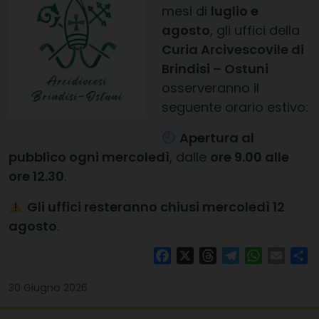
mesi di
luglio e
agosto
, gli uffici della
Curia Arcivescovile di
Brindisi – Ostuni
osserveranno il
seguente orario estivo:
Apertura al
pubblico ogni mercoledì
, dalle
ore 9.00 alle
ore 12.30
.
Gli uffici resteranno chiusi mercoledì 12
agosto
.
Facebook
X
Threads
Telegram
WhatsAp
Email
Co
30 Giugno 2026