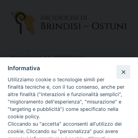
Piazza Duomo, 12 - 72100 Brindisi
Tel 0831.521958
Informativa
Fax 0831.528315
Utilizziamo cookie o tecnologie simili per
finalità tecniche e, con il tuo consenso, anche per
altre finalità ("interazioni e funzionalità semplici",
"miglioramento dell'esperienza", "misurazione" e
Orari Curia
"targeting e pubblicità") come specificato nella
Mar. / Mer. / Giov. ore 9 - 13
cookie policy.
nei mesi estivi solo Martedì ore 9 - 13
Cliccando su "accetta" acconsenti all'utilizzo dei
cookie. Cliccando su "personalizza" puoi avere