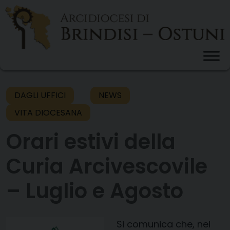
Skip
to
content
DAGLI UFFICI
NEWS
VITA DIOCESANA
Orari estivi della
Curia Arcivescovile
– Luglio e Agosto
Si comunica che, nei