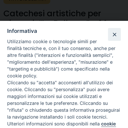
Catechesi artistiche per
giovani: “La Bellezza” – 14
dicembre, Parrocchia Cristo
Informativa
Salvatore (Brindisi)
Utilizziamo cookie o tecnologie simili per
finalità tecniche e, con il tuo consenso, anche per
altre finalità ("interazioni e funzionalità semplici",
La
"miglioramento dell'esperienza", "misurazione" e
Pastorale
"targeting e pubblicità") come specificato nella
Giovanile
cookie policy.
propone
Cliccando su "accetta" acconsenti all'utilizzo dei
un
cookie. Cliccando su "personalizza" puoi avere
maggiori informazioni sui cookie utilizzati e
appunta
personalizzare le tue preferenze. Cliccando su
mento
"rifiuta" o chiudendo questa informativa proseguirai
speciale
la navigazione installando i soli cookie tecnici.
dedicato
Ulteriori informazioni sono disponibili nella
cookie
Preferenze Cookie