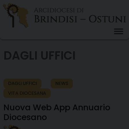
Skip
to
content
DAGLI UFFICI
DAGLI UFFICI
NEWS
VITA DIOCESANA
Nuova Web App Annuario
Diocesano