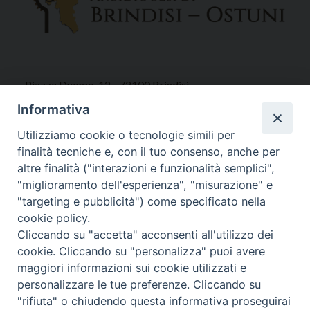
Piazza Duomo, 12 - 72100 Brindisi
Tel 0831.521958
Informativa
Fax 0831.528315
Utilizziamo cookie o tecnologie simili per
finalità tecniche e, con il tuo consenso, anche per
altre finalità ("interazioni e funzionalità semplici",
"miglioramento dell'esperienza", "misurazione" e
Orari Curia
"targeting e pubblicità") come specificato nella
Mar. / Mer. / Giov. ore 9 - 13
cookie policy.
nei mesi estivi solo Martedì ore 9 - 13
Cliccando su "accetta" acconsenti all'utilizzo dei
cookie. Cliccando su "personalizza" puoi avere
maggiori informazioni sui cookie utilizzati e
WebMail
personalizzare le tue preferenze. Cliccando su
"rifiuta" o chiudendo questa informativa proseguirai