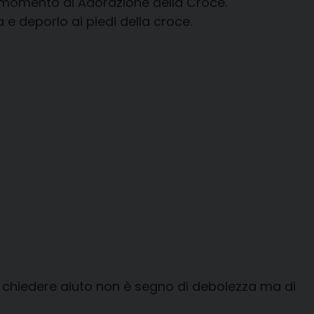
il momento di Adorazione della Croce.
a e deporlo ai piedi della croce.
e chiedere aiuto non è segno di debolezza ma di