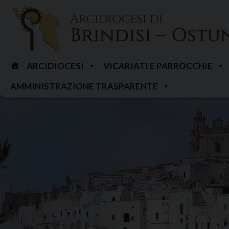
Skip
to
content
ARCIDIOCESI
VICARIATI E PARROCCHIE
AMMINISTRAZIONE TRASPARENTE