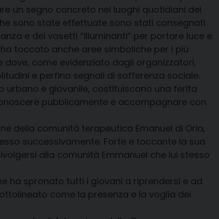
re un segno concreto nei luoghi quotidiani dei
 che sono state effettuate sono stati consegnati
anza e dei vasetti “illuminanti” per portare luce e
o ha toccato anche aree simboliche per i più
e dove, come evidenziato dagli organizzatori,
itudini e perfino segnali di sofferenza sociale.
to urbano e giovanile, costituiscono una ferita
iconoscere pubblicamente e accompagnare con
ane della comunità terapeutica Emanuel di Oria,
stesso successivamente. Forte e toccante la sua
i rivolgersi alla comunità Emmanuel che lui stesso
 ha spronato tutti i giovani a riprendersi e ad
sottolineato come la presenza e la voglia dei