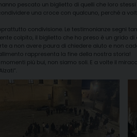
 hanno pescato un biglietto di quelli che loro stess
dividere una croce con qualcuno, perché a volte pa
rattutto condivisione. Le testimonianze segni tangi
te colpito, il biglietto che ho preso è un grido di
rte a non avere paura di chiedere aiuto e non cader
fallimento rappresenta la fine della nostra storia!
momenti più bui, non siamo soli. E a volte il mirac
lzati”.