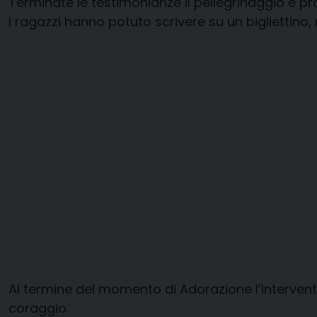
Terminate le testimonianze il pellegrinaggio è p
I ragazzi hanno potuto scrivere su un bigliettino, 
Al termine del momento di Adorazione l’intervent
coraggio.