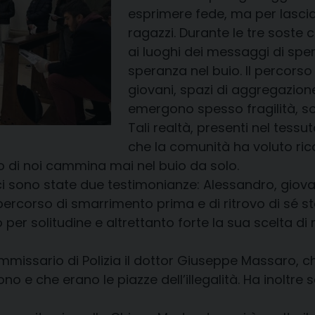
esprimere fede, ma per lascia
ragazzi. Durante le tre soste
ai luoghi dei messaggi di sper
speranza nel buio. Il percors
giovani, spazi di aggregazion
emergono spesso fragilità, sol
Tali realtà, presenti nel tessu
che la comunità ha voluto r
o di noi cammina mai nel buio da solo.
 ci sono state due testimonianze: Alessandro, giov
 percorso di smarrimento prima e di ritrovo di sé 
 per solitudine e altrettanto forte la sua scelta d
issario di Polizia il dottor Giuseppe Massaro, che
 e che erano le piazze dell’illegalità. Ha inoltre 