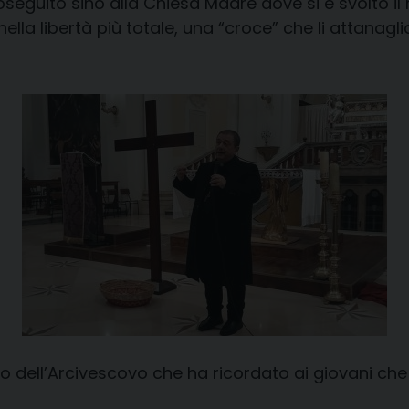
roseguito sino alla Chiesa Madre dove si è svolto 
nella libertà più totale, una “croce” che li attanagli
o dell’Arcivescovo che ha ricordato ai giovani ch