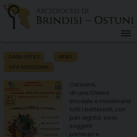
Skip
to
content
DAGLI UFFICI
NEWS
VITA DIOCESANA
Carissimi,
«In una Chiesa
sinodale e missionaria
tutti i battezzati, con
pari dignità, sono
soggetti
partecipi e