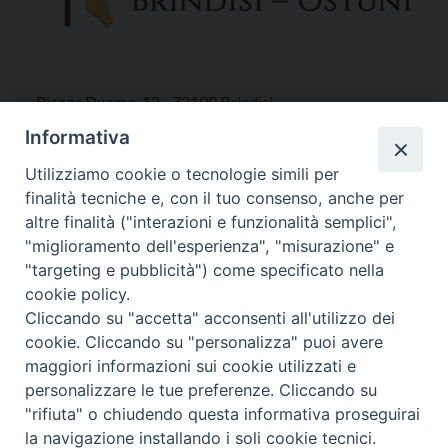
Piazza Duomo, 12 - 72100 Brindisi
Tel 0831.521958
Informativa
Fax 0831.528315
Utilizziamo cookie o tecnologie simili per
finalità tecniche e, con il tuo consenso, anche per
altre finalità ("interazioni e funzionalità semplici",
"miglioramento dell'esperienza", "misurazione" e
Orari Curia
"targeting e pubblicità") come specificato nella
Mar. / Mer. / Giov. ore 9 - 13
cookie policy.
nei mesi estivi solo Martedì ore 9 - 13
Cliccando su "accetta" acconsenti all'utilizzo dei
cookie. Cliccando su "personalizza" puoi avere
maggiori informazioni sui cookie utilizzati e
WebMail
personalizzare le tue preferenze. Cliccando su
"rifiuta" o chiudendo questa informativa proseguirai
la navigazione installando i soli cookie tecnici.