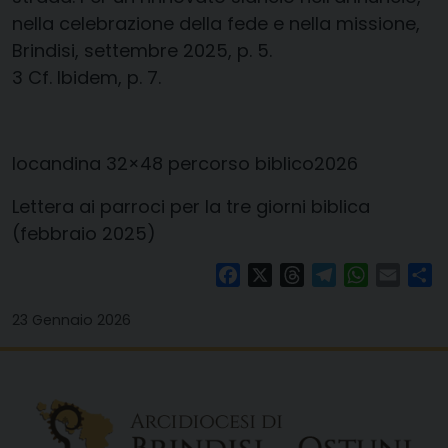
nella celebrazione della fede e nella missione,
Brindisi, settembre 2025, p. 5.
3 Cf. Ibidem, p. 7.
locandina 32×48 percorso biblico2026
Lettera ai parroci per la tre giorni biblica
(febbraio 2025)
Facebook
X
Threads
Telegram
WhatsAp
Email
Co
23 Gennaio 2026