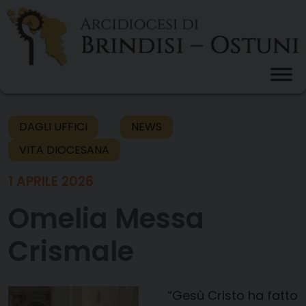
Skip
to
content
DAGLI UFFICI
NEWS
VITA DIOCESANA
1 APRILE 2026
Omelia Messa
Crismale
“Gesù Cristo ha fatto