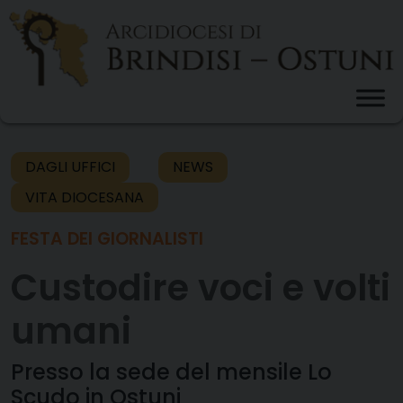
Skip
to
content
DAGLI UFFICI
NEWS
VITA DIOCESANA
FESTA DEI GIORNALISTI
Custodire voci e volti
umani
Presso la sede del mensile Lo
Scudo in Ostuni