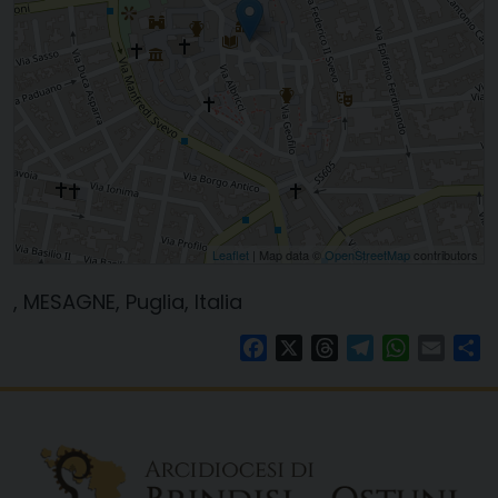
Leaflet
| Map data ©
OpenStreetMap
contributors
, MESAGNE, Puglia, Italia
Facebook
X
Threads
Telegram
WhatsAp
Email
Co