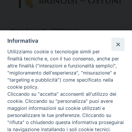
Piazza Duomo, 12 - 72100 Brindisi
Tel 0831.521958
Informativa
Fax 0831.528315
Utilizziamo cookie o tecnologie simili per
finalità tecniche e, con il tuo consenso, anche per
altre finalità ("interazioni e funzionalità semplici",
"miglioramento dell'esperienza", "misurazione" e
Orari Curia
"targeting e pubblicità") come specificato nella
Mar. / Mer. / Giov. ore 9 - 13
cookie policy.
nei mesi estivi solo Martedì ore 9 - 13
Cliccando su "accetta" acconsenti all'utilizzo dei
cookie. Cliccando su "personalizza" puoi avere
maggiori informazioni sui cookie utilizzati e
WebMail
personalizzare le tue preferenze. Cliccando su
"rifiuta" o chiudendo questa informativa proseguirai
la navigazione installando i soli cookie tecnici.