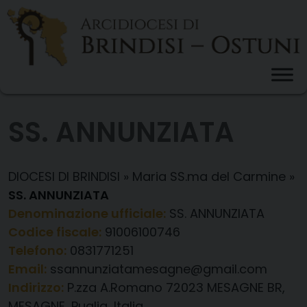
Skip
to
content
SS. ANNUNZIATA
DIOCESI DI BRINDISI
»
Maria SS.ma del Carmine
»
SS. ANNUNZIATA
Denominazione ufficiale:
SS. ANNUNZIATA
Codice fiscale:
91006100746
Telefono:
0831771251
Email:
ssannunziatamesagne@gmail.com
Indirizzo:
P.zza A.Romano 72023 MESAGNE BR,
MESAGNE, Puglia, Italia