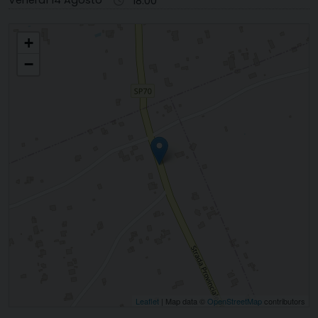
18.00
S. ANTONIO DA PADOVA
+
−
Leaflet
| Map data ©
OpenStreetMap
contributors