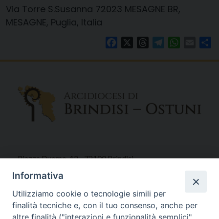
Via Torre S.Susanna 72023 MESAGNE BR,
MESAGNE, Puglia, Italia
Facebook
X
Threads
Telegram
WhatsAp
Email
Co
Piazza Duomo, 12 - 72100 Brindisi
Tel 0831.521958
Informativa
Fax 0831.528315
Utilizziamo cookie o tecnologie simili per
finalità tecniche e, con il tuo consenso, anche per
altre finalità ("interazioni e funzionalità semplici",