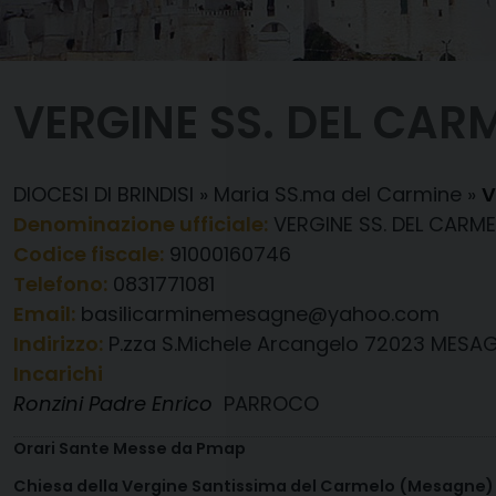
VERGINE SS. DEL CAR
DIOCESI DI BRINDISI
»
Maria SS.ma del Carmine
»
V
Denominazione ufficiale:
VERGINE SS. DEL CARM
Codice fiscale:
91000160746
Telefono:
0831771081
Email:
basilicarminemesagne@yahoo.com
Indirizzo:
P.zza S.Michele Arcangelo 72023 MESAGN
Incarichi
Ronzini Padre Enrico
PARROCO
Orari Sante Messe da Pmap
Chiesa della Vergine Santissima del Carmelo (Mesagne)