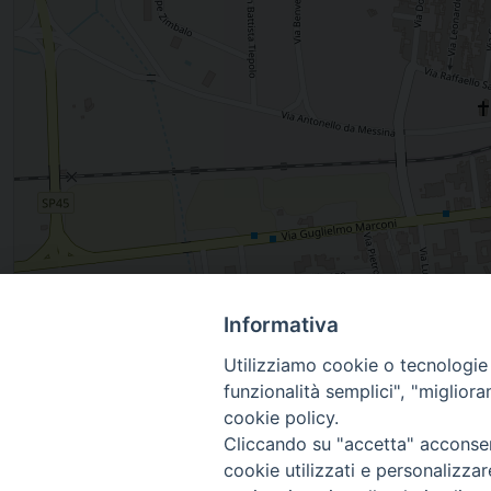
Informativa
P.zza S.Michele Arcangelo 72023 MESAGNE BR, MESA
Utilizziamo cookie o tecnologie s
funzionalità semplici", "miglior
cookie policy.
Cliccando su "accetta" acconsent
cookie utilizzati e personalizza