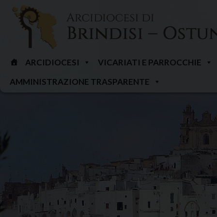
Skip
to
content
ARCIDIOCESI
VICARIATI E PARROCCHIE
AMMINISTRAZIONE TRASPARENTE