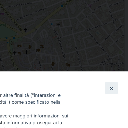
Leaflet
| Map data ©
OpenStreetMap
contributors
altre finalità ("interazioni e
Facebook
X
Threads
Telegram
WhatsAp
Email
Co
cità") come specificato nella
 avere maggiori informazioni sui
sta informativa proseguirai la
WebMail