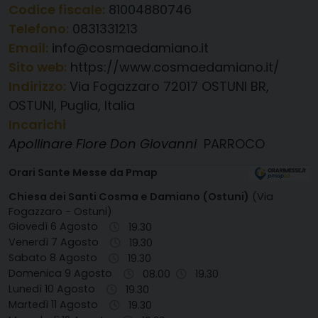
Codice fiscale:
81004880746
Telefono:
0831331213
Email:
info@cosmaedamiano.it
Sito web:
https://www.cosmaedamiano.it/
Indirizzo:
Via Fogazzaro 72017 OSTUNI BR,
OSTUNI, Puglia, Italia
Incarichi
Apollinare Flore Don Giovanni
PARROCO
Orari Sante Messe da Pmap
Chiesa dei Santi Cosma e Damiano (Ostuni)
(Via
Fogazzaro - Ostuni)
Giovedì 6 Agosto
19.30
Venerdì 7 Agosto
19.30
Sabato 8 Agosto
19.30
Domenica 9 Agosto
08.00
19.30
Lunedì 10 Agosto
19.30
Martedì 11 Agosto
19.30