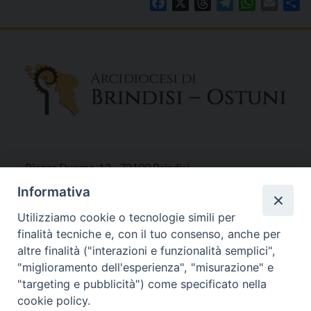
Facebook
X
Threads
Telegram
WhatsAp
Email
Co
Piazza Duomo, 12 - 72100 Brindisi
Tel 0831.521958
Informativa
Fax 0831.528315
Utilizziamo cookie o tecnologie simili per
finalità tecniche e, con il tuo consenso, anche per
altre finalità ("interazioni e funzionalità semplici",
"miglioramento dell'esperienza", "misurazione" e
Orari Curia
"targeting e pubblicità") come specificato nella
Mar. / Mer. / Giov. ore 9 - 13
cookie policy.
nei mesi estivi solo Martedì ore 9 - 13