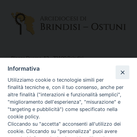
Piazza Duomo, 12 - 72100 Brindisi
Tel 0831.521958
Informativa
Fax 0831.528315
Utilizziamo cookie o tecnologie simili per
finalità tecniche e, con il tuo consenso, anche per
altre finalità ("interazioni e funzionalità semplici",
"miglioramento dell'esperienza", "misurazione" e
Orari Curia
"targeting e pubblicità") come specificato nella
Mar. / Mer. / Giov. ore 9 - 13
cookie policy.
nei mesi estivi solo Martedì ore 9 - 13
Cliccando su "accetta" acconsenti all'utilizzo dei
cookie. Cliccando su "personalizza" puoi avere