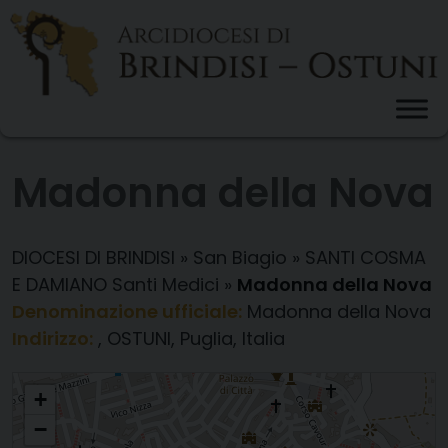
Skip
to
content
Madonna della Nova
DIOCESI DI BRINDISI
»
San Biagio
»
SANTI COSMA
E DAMIANO Santi Medici
»
Madonna della Nova
Denominazione ufficiale:
Madonna della Nova
Indirizzo:
, OSTUNI, Puglia, Italia
Madonna della Nova
+
−