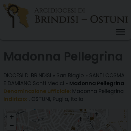
Skip
to
content
Madonna Pellegrina
DIOCESI DI BRINDISI
»
San Biagio
»
SANTI COSMA
E DAMIANO Santi Medici
»
Madonna Pellegrina
Denominazione ufficiale:
Madonna Pellegrina
Indirizzo:
, OSTUNI, Puglia, Italia
Madonna Pellegrina
+
−