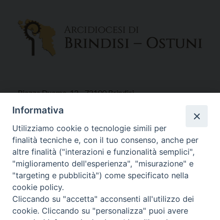
Piazza Duomo, 12 - 72100 Brindisi
Tel 0831.521958
Informativa
Fax 0831.528315
Utilizziamo cookie o tecnologie simili per
finalità tecniche e, con il tuo consenso, anche per
altre finalità ("interazioni e funzionalità semplici",
"miglioramento dell'esperienza", "misurazione" e
Orari Curia
"targeting e pubblicità") come specificato nella
Mar. / Mer. / Giov. ore 9 - 13
cookie policy.
nei mesi estivi solo Martedì ore 9 - 13
Cliccando su "accetta" acconsenti all'utilizzo dei
cookie. Cliccando su "personalizza" puoi avere