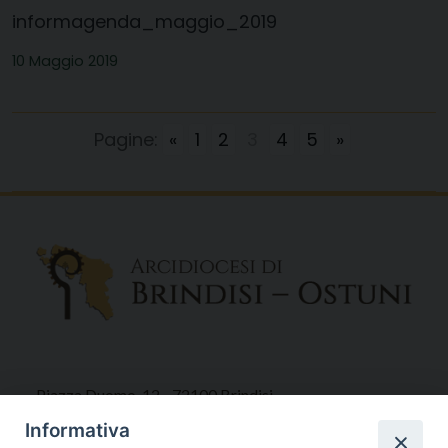
informagenda_maggio_2019
10 Maggio 2019
Pagine:
«
1
2
3
4
5
»
Piazza Duomo, 12 - 72100 Brindisi
Tel 0831.521958
Informativa
Fax 0831.528315