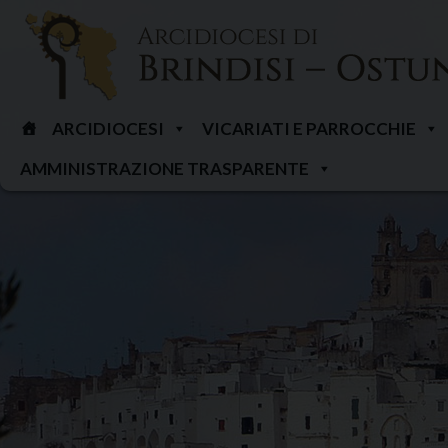
Skip
to
content
ARCIDIOCESI
VICARIATI E PARROCCHIE
AMMINISTRAZIONE TRASPARENTE