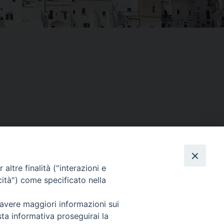
Facebook
X
Threads
Telegram
WhatsAp
Email
Co
altre finalità ("interazioni e
cità") come specificato nella
WebMail
 avere maggiori informazioni sui
sta informativa proseguirai la