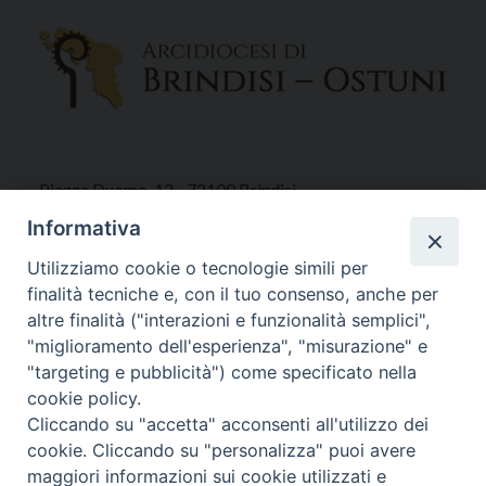
Piazza Duomo, 12 - 72100 Brindisi
Tel 0831.521958
Informativa
Fax 0831.528315
Utilizziamo cookie o tecnologie simili per
finalità tecniche e, con il tuo consenso, anche per
altre finalità ("interazioni e funzionalità semplici",
"miglioramento dell'esperienza", "misurazione" e
Orari Curia
"targeting e pubblicità") come specificato nella
Mar. / Mer. / Giov. ore 9 - 13
cookie policy.
nei mesi estivi solo Martedì ore 9 - 13
Cliccando su "accetta" acconsenti all'utilizzo dei
cookie. Cliccando su "personalizza" puoi avere
maggiori informazioni sui cookie utilizzati e
WebMail