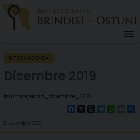
Skip
to
content
INFORMAGENDA
Dicembre 2019
informagenda_dicembre_2019
Facebook
X
Threads
Telegram
WhatsAp
Email
Co
13 Dicembre 2019