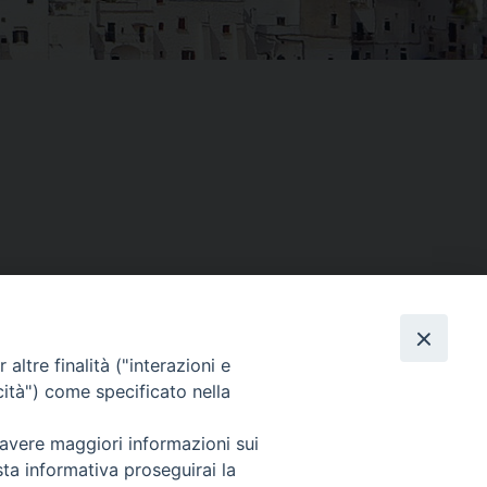
Facebook
X
Threads
Telegram
WhatsAp
Email
Co
altre finalità ("interazioni e
cità") come specificato nella
WebMail
 avere maggiori informazioni sui
sta informativa proseguirai la