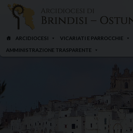
Skip
to
content
ARCIDIOCESI
VICARIATI E PARROCCHIE
AMMINISTRAZIONE TRASPARENTE