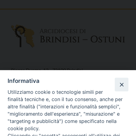
Piazza Duomo, 12 - 72100 Brindisi
Tel 0831.521958
Informativa
Fax 0831.528315
Utilizziamo cookie o tecnologie simili per
finalità tecniche e, con il tuo consenso, anche per
altre finalità ("interazioni e funzionalità semplici",
"miglioramento dell'esperienza", "misurazione" e
Orari Curia
"targeting e pubblicità") come specificato nella
Mar. / Mer. / Giov. ore 9 - 13
cookie policy.
nei mesi estivi solo Martedì ore 9 - 13
Cliccando su "accetta" acconsenti all'utilizzo dei