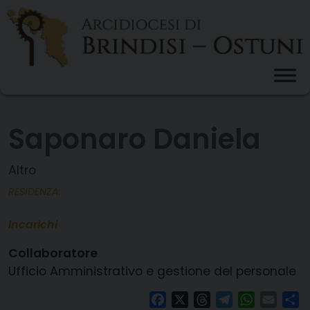
Skip
to
content
Saponaro Daniela
Altro
RESIDENZA:
Incarichi
Collaboratore
Ufficio Amministrativo e gestione del personale
Facebook
X
Threads
Telegram
WhatsAp
Email
Co