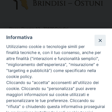
Piazza Duomo, 12 - 72100 Brindisi
Tel 0831.521958
Informativa
Fax 0831.528315
Utilizziamo cookie o tecnologie simili per
finalità tecniche e, con il tuo consenso, anche per
altre finalità ("interazioni e funzionalità semplici",
"miglioramento dell'esperienza", "misurazione" e
Orari Curia
"targeting e pubblicità") come specificato nella
Mar. / Mer. / Giov. ore 9 - 13
cookie policy.
nei mesi estivi solo Martedì ore 9 - 13
Cliccando su "accetta" acconsenti all'utilizzo dei
cookie. Cliccando su "personalizza" puoi avere
maggiori informazioni sui cookie utilizzati e
WebMail
personalizzare le tue preferenze. Cliccando su
"rifiuta" o chiudendo questa informativa proseguirai