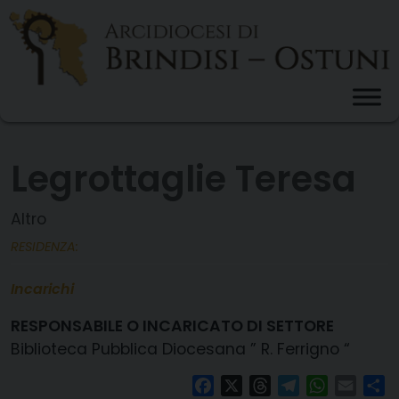
Skip
to
content
Legrottaglie Teresa
Altro
RESIDENZA:
Incarichi
RESPONSABILE O INCARICATO DI SETTORE
Biblioteca Pubblica Diocesana ” R. Ferrigno “
Facebook
X
Threads
Telegram
WhatsAp
Email
Co