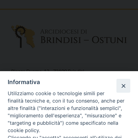
Piazza Duomo, 12 - 72100 Brindisi
Tel 0831.521958
Informativa
Fax 0831.528315
Utilizziamo cookie o tecnologie simili per
finalità tecniche e, con il tuo consenso, anche per
altre finalità ("interazioni e funzionalità semplici",
"miglioramento dell'esperienza", "misurazione" e
Orari Curia
"targeting e pubblicità") come specificato nella
Mar. / Mer. / Giov. ore 9 - 13
cookie policy.
nei mesi estivi solo Martedì ore 9 - 13
Cliccando su "accetta" acconsenti all'utilizzo dei