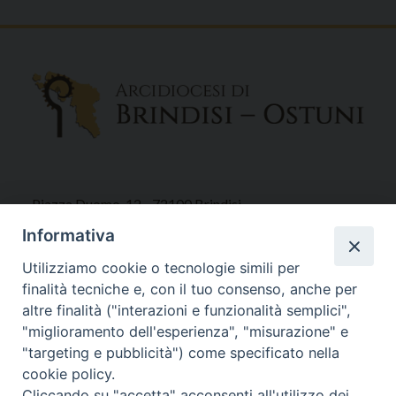
Piazza Duomo, 12 - 72100 Brindisi
Tel 0831.521958
Informativa
Fax 0831.528315
Utilizziamo cookie o tecnologie simili per
finalità tecniche e, con il tuo consenso, anche per
altre finalità ("interazioni e funzionalità semplici",
"miglioramento dell'esperienza", "misurazione" e
Orari Curia
"targeting e pubblicità") come specificato nella
Mar. / Mer. / Giov. ore 9 - 13
cookie policy.
nei mesi estivi solo Martedì ore 9 - 13
Cliccando su "accetta" acconsenti all'utilizzo dei