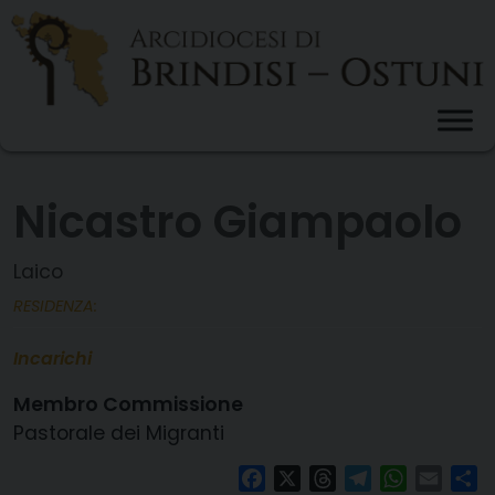
Skip
to
content
Nicastro Giampaolo
Laico
RESIDENZA:
Incarichi
Membro Commissione
Pastorale dei Migranti
Facebook
X
Threads
Telegram
WhatsAp
Email
Co