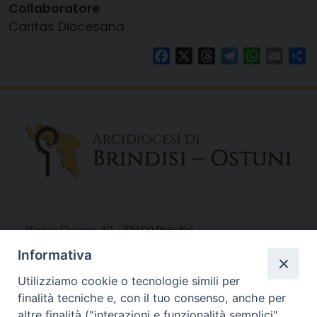
Collaboratore
Caritas Diocesana
Facebook
X
Threads
Telegram
WhatsAp
Email
Co
Piazza Duomo, 12 - 72100 Brindisi
Tel 0831.521958
Informativa
Fax 0831.528315
Utilizziamo cookie o tecnologie simili per
finalità tecniche e, con il tuo consenso, anche per
altre finalità ("interazioni e funzionalità semplici",