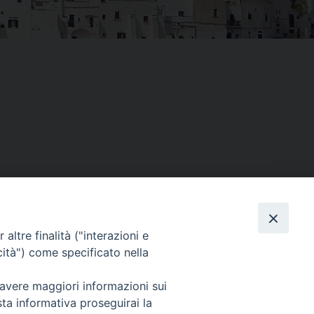
Facebook
X
Threads
Telegram
WhatsAp
Email
Co
altre finalità ("interazioni e
cità") come specificato nella
WebMail
 avere maggiori informazioni sui
sta informativa proseguirai la