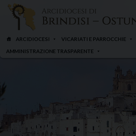
Skip
to
content
ARCIDIOCESI
VICARIATI E PARROCCHIE
AMMINISTRAZIONE TRASPARENTE