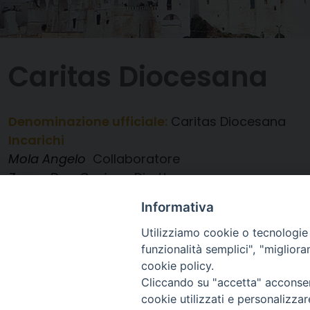
Caritas Diocesana
Denominazione ufficiale:
Caritas Diocesana
Incarichi
Mola Angelo
Collaboratore
Zecca Don Cosimo
Direttore
Informativa
Utilizziamo cookie o tecnologie s
funzionalità semplici", "miglior
cookie policy.
Cliccando su "accetta" acconsent
cookie utilizzati e personalizza