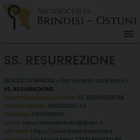
Skip
to
content
SS. RESURREZIONE
DIOCESI DI BRINDISI
»
San Lorenzo da Brindisi
»
SS. RESURREZIONE
Denominazione ufficiale:
SS. RESURREZIONE
Codice fiscale:
80008300743
Telefono:
0831586093
Email:
resurrezionebrindisi@libero.it
Sito web:
https://www.ssresurrezione.it
Indirizzo:
Via Monte Nero 72100 BRINDISI BR,