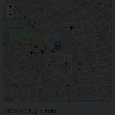
Santi Cosma e Damiano
+
−
Leaflet
| Map data ©
OpenStreetMap
contributors
, MESAGNE, Puglia, Italia