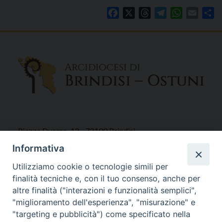
Facebook
X
Threads
Telegram
WhatsAp
Email
Co
Piazza Duomo, 12 - 72100 Brindisi
Tel 0831.521958
Informativa
Fax 0831.528315
Utilizziamo cookie o tecnologie simili per
finalità tecniche e, con il tuo consenso, anche per
altre finalità ("interazioni e funzionalità semplici",
"miglioramento dell'esperienza", "misurazione" e
Orari Curia
"targeting e pubblicità") come specificato nella
Mar. / Mer. / Giov. ore 9 - 13