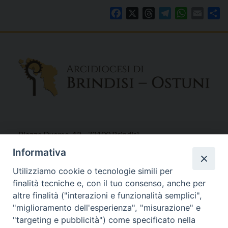
Facebook
X
Threads
Telegram
WhatsAp
Email
Co
Piazza Duomo, 12 - 72100 Brindisi
Tel 0831.521958
Informativa
Fax 0831.528315
Utilizziamo cookie o tecnologie simili per
finalità tecniche e, con il tuo consenso, anche per
altre finalità ("interazioni e funzionalità semplici",
"miglioramento dell'esperienza", "misurazione" e
Orari Curia
"targeting e pubblicità") come specificato nella
Mar. / Mer. / Giov. ore 9 - 13