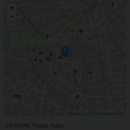
San Giuseppe Artigiano
+
−
Leaflet
| Map data ©
OpenStreetMap
contributors
, MESAGNE, Puglia, Italia