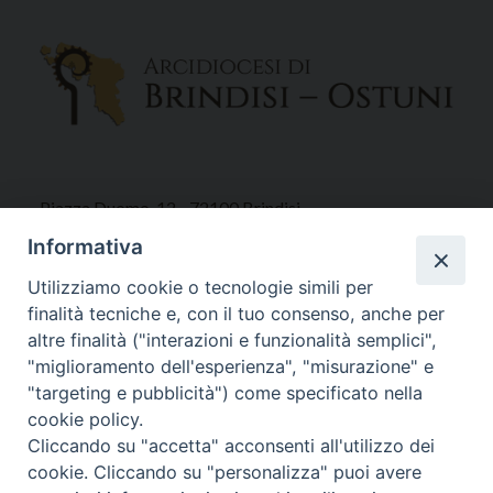
Piazza Duomo, 12 - 72100 Brindisi
Tel 0831.521958
Informativa
Fax 0831.528315
Utilizziamo cookie o tecnologie simili per
finalità tecniche e, con il tuo consenso, anche per
altre finalità ("interazioni e funzionalità semplici",
"miglioramento dell'esperienza", "misurazione" e
Orari Curia
"targeting e pubblicità") come specificato nella
Mar. / Mer. / Giov. ore 9 - 13
cookie policy.
nei mesi estivi solo Martedì ore 9 - 13
Cliccando su "accetta" acconsenti all'utilizzo dei
cookie. Cliccando su "personalizza" puoi avere