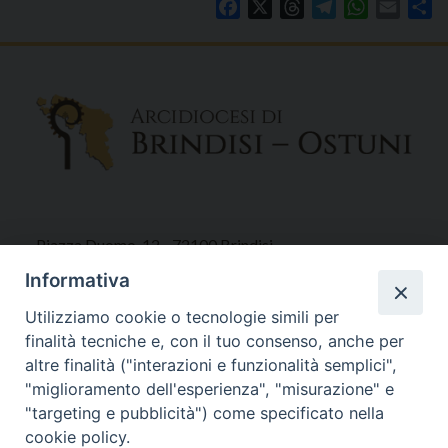
Facebook
X
Threads
Telegram
WhatsAp
Email
Co
Piazza Duomo, 12 - 72100 Brindisi
Tel 0831.521958
Informativa
Fax 0831.528315
Utilizziamo cookie o tecnologie simili per
finalità tecniche e, con il tuo consenso, anche per
altre finalità ("interazioni e funzionalità semplici",
"miglioramento dell'esperienza", "misurazione" e
Orari Curia
"targeting e pubblicità") come specificato nella
Mar. / Mer. / Giov. ore 9 - 13
cookie policy.
nei mesi estivi solo Martedì ore 9 - 13