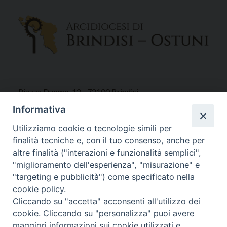
Piazza Duomo, 12 - 72100 Brindisi
Tel 0831.521958
Informativa
Fax 0831.528315
Utilizziamo cookie o tecnologie simili per
finalità tecniche e, con il tuo consenso, anche per
altre finalità ("interazioni e funzionalità semplici",
"miglioramento dell'esperienza", "misurazione" e
Orari Curia
"targeting e pubblicità") come specificato nella
Mar. / Mer. / Giov. ore 9 - 13
cookie policy.
nei mesi estivi solo Martedì ore 9 - 13
Cliccando su "accetta" acconsenti all'utilizzo dei
cookie. Cliccando su "personalizza" puoi avere
maggiori informazioni sui cookie utilizzati e