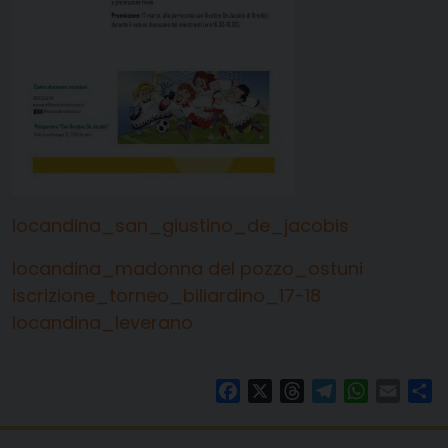
locandina_san_giustino_de_jacobis
locandina_madonna del pozzo_ostuni
iscrizione_torneo_biliardino_17-18
locandina_leverano
Facebook
X
Threads
Telegram
WhatsAp
Email
Co