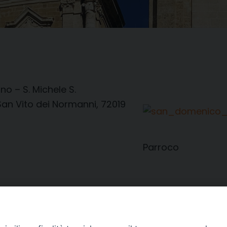
no – S. Michele S.
an Vito dei Normanni, 72019
Parroco