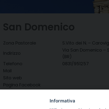
San Domenico
Zona Pastorale
S.Vito dei N. – Carovig
Via San Domenico – S
Indirizzo
(BR)
Telefono
0831/951257
Mail
Sito web
Pagina Facebook
Instagram
Twitter
Informativa