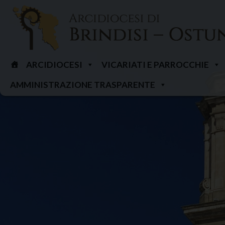
Skip
to
content
ARCIDIOCESI
VICARIATI E PARROCCHIE
AMMINISTRAZIONE TRASPARENTE