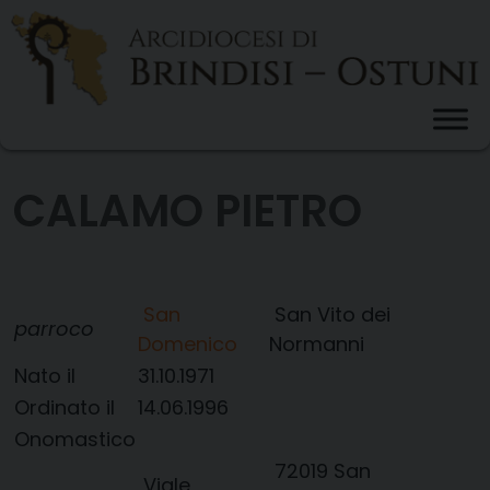
Skip
to
content
CALAMO PIETRO
San
San Vito dei
parroco
Domenico
Normanni
Nato il
31.10.1971
Ordinato il
14.06.1996
Onomastico
72019 San
Viale