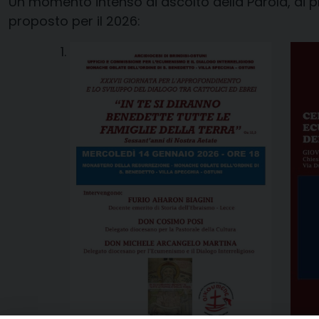
Un momento intenso di ascolto della Parola, di
proposto per il 2026: