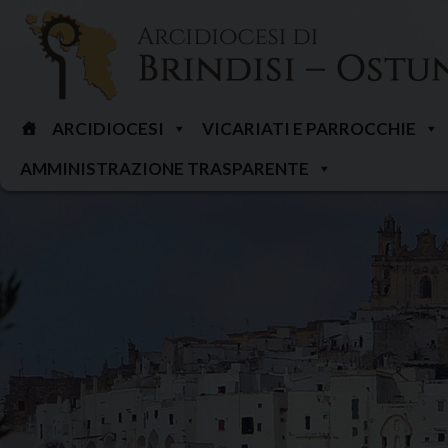
Skip
to
content
ARCIDIOCESI
VICARIATI E PARROCCHIE
AMMINISTRAZIONE TRASPARENTE