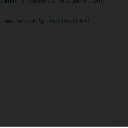
el cammino ecumenico, nel segno del tema
e uno solo è lo Spirito…» (cfr.
Ef 4,4).