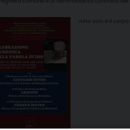
 preghiera comune e di testimonianza concreta d
«Uno solo è il corpo 