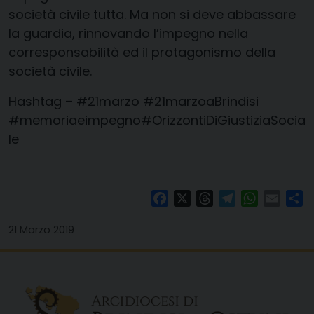
società civile tutta. Ma non si deve abbassare
la guardia, rinnovando l’impegno nella
corresponsabilità ed il protagonismo della
società civile.
Hashtag –
#21marzo
#21marzoaBrindisi
#
memoriaeimpegno
#
OrizzontiDiGiustiziaSocia
le
Facebook
X
Threads
Telegram
WhatsAp
Email
Co
21 Marzo 2019