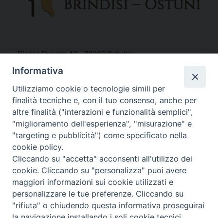
Piazza Duomo, 12 - 72100 Brindisi
Tel 0831.521958
Informativa
Fax 0831.528315
Utilizziamo cookie o tecnologie simili per
finalità tecniche e, con il tuo consenso, anche per
altre finalità ("interazioni e funzionalità semplici",
"miglioramento dell'esperienza", "misurazione" e
Orari Curia
"targeting e pubblicità") come specificato nella
Mar. / Mer. / Giov. ore 9 - 13
cookie policy.
nei mesi estivi solo Martedì ore 9 - 13
Cliccando su "accetta" acconsenti all'utilizzo dei
cookie. Cliccando su "personalizza" puoi avere
maggiori informazioni sui cookie utilizzati e
WebMail
personalizzare le tue preferenze. Cliccando su
"rifiuta" o chiudendo questa informativa proseguirai
la navigazione installando i soli cookie tecnici.